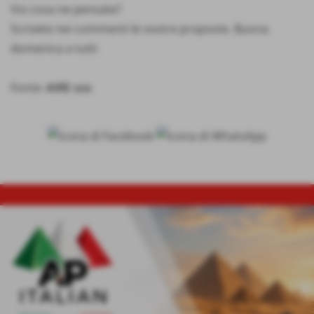
Voi cosa ne pensate?
Scrivete nei commenti le vostre proposte. Buona
domenica a tutti
Fonte:
AIRE sos