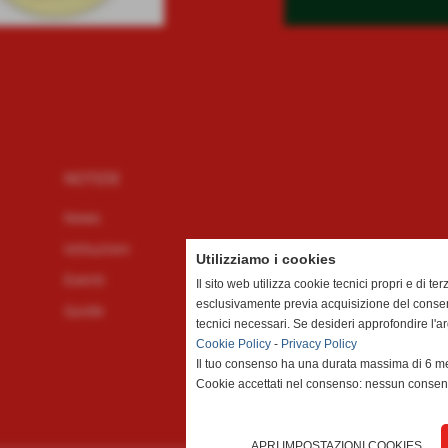
NOTIZIE
News
Istituzioni
Utilizziamo i cookies
Eventi
Il sito web utilizza cookie tecnici propri e di terz
esclusivamente previa acquisizione del consen
Guide
tecnici necessari. Se desideri approfondire l'
Cookie Policy
-
Privacy Policy
Il tuo consenso ha una durata massima di 6 me
Cookie accettati nel consenso: nessun conse
APRI IMPOSTAZIONI COOKIES