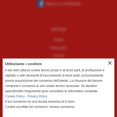
Seguici su Facebook
NOTIZIE
News
Istituzioni
Eventi
close
Guide
Utilizziamo i cookies
Il sito web utilizza cookie tecnici propri e di terze parti, di profilazione e
statistici o altri strumenti di tracciamento di terze parti, esclusivamente
UTILITÀ
previa acquisizione del consenso dell'utente. La chiusura del banner
comporta il consenso ai soli cookie tecnici necessari. Se desideri
homepage
approfondire l'argomento puoi consultare le informative complete.
Contattaci
Cookie Policy
-
Privacy Policy
Il tuo consenso ha una durata massima di 6 mesi.
Segnalazioni
Cookie accettati nel consenso: nessun consenso
Privacy Policy